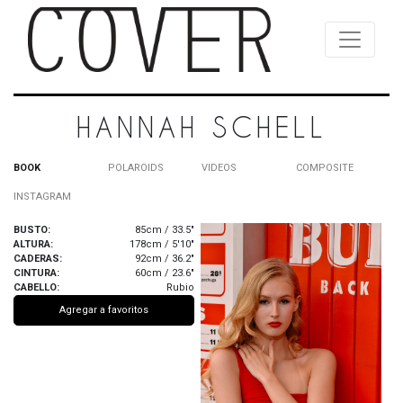
HANNAH SCHELL
BOOK
POLAROIDS
VIDEOS
COMPOSITE
INSTAGRAM
BUSTO:
85cm / 33.5"
ALTURA:
178cm / 5'10"
CADERAS:
92cm / 36.2"
CINTURA:
60cm / 23.6"
CABELLO:
Rubio
Agregar a favoritos