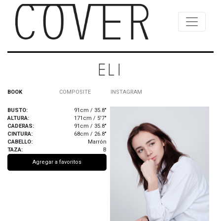
ELI
BOOK
COMPOSITE
INSTAGRAM
BUSTO:
91cm / 35.8"
ALTURA:
171cm / 5'7"
CADERAS:
91cm / 35.8"
CINTURA:
68cm / 26.8"
CABELLO:
Marrón
TAZA:
B
Agregar a favoritos